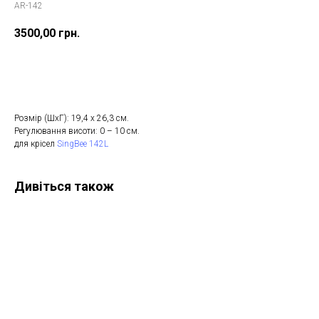
AR-142
3500,00
грн.
Купити
Розмір (ШхГ): 19,4 х 26,3 см.
Регулювання висоти: 0 – 10 см.
для крісел
SingBee 142L
Дивіться також