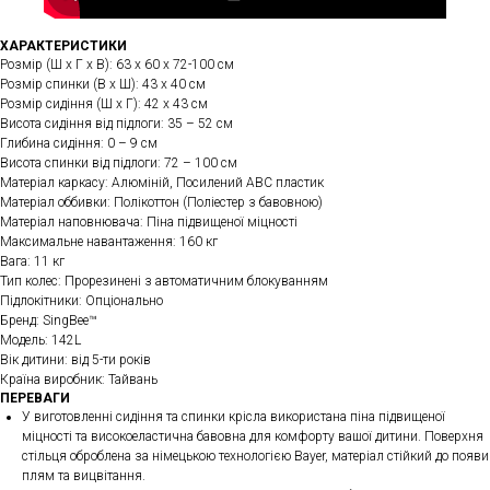
ХАРАКТЕРИСТИКИ
Розмір (Ш х Г х В): 63 х 60 х 72-100 см
Розмір спинки (В х Ш): 43 х 40 см
Розмір сидіння (Ш х Г): 42 х 43 см
Висота сидіння від підлоги: 35 – 52 см
Глибина сидіння: 0 – 9 см
Висота спинки від підлоги: 72 – 100 см
Матеріал каркасу: Алюміній, Посилений ABC пластик
Матеріал оббивки: Полікоттон (Поліестер з бавовною)
Матеріал наповнювача: Піна підвищеної міцності
Максимальне навантаження: 160 кг
Вага: 11 кг
Тип колес: Прорезинені з автоматичним блокуванням
Підлокітники: Опціонально
Бренд: SingBee™
Модель: 142L
Вік дитини: від 5-ти років
Країна виробник: Тайвань
ПЕРЕВАГИ
У виготовленні сидіння та спинки крісла використана піна підвищеної
міцності та високоеластична бавовна для комфорту вашої дитини. Поверхня
стільця оброблена за німецькою технологією Bayer, матеріал стійкий до появи
плям та вицвітання.