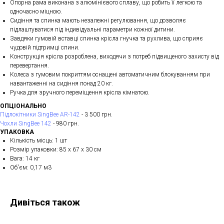
Опорна рама виконана з алюмінієвого сплаву, що робить її легкою та
одночасно міцною.
Сидіння та спинка мають незалежні регулювання, що дозволяє
підлаштуватися під індивідуальні параметри кожної дитини.
Завдяки гумовій вставці спинка крісла гнучка та рухлива, що сприяє
чудовій підтримці спини.
Конструкція крісла розроблена, виходячи з потреб підвищеного захисту від
перевертання.
Колеса з гумовим покриттям оснащені автоматичним блокуванням при
навантаженні на сидіння понад 20 кг.
Ручка для зручного переміщення крісла кімнатою.
ОПЦІОНАЛЬНО
Підлокітники SingBee AR-142
- 3 500 грн.
Чохли SingBee 142
- 980 грн.
УПАКОВКА
Кількість місць: 1 шт
Розмір упаковки: 85 х 67 х 30 см
Вага: 14 кг
Об'єм: 0,17 м3
Дивіться також