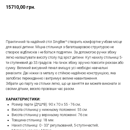
15710,00
грн.
Купити
Практичний та надійний стіл SingBee™ створить комфортне учбове місце
для вашої дитини. Міцна стільниця з багатошаровою структурою не
створює відблисків і не боїться подряпин. За допомогою ручки збоку
легко налаштувати висоту столу під зріст дитини. Кут нахилу стільниці 5-
ти ступеневий до 33 градусів. На гачок збоку зручно повісити рюкзак або
сумку. Великий висувний пенал вміщує усі необхідні навчальні
реквізити. Дві ніжки із металу є стійкою надійною конструкцією, яка
запобігає перекиданню і витримує велике навантаження.
Зібрати цю парту на стільки легко, що це заняття ви можете виконати зі
своїми дітьми, весело провівши час разом.
ХАРАКТЕРИСТИКИ:
Розмір парти (Д*Ш*В): 90 x 70 x 55 - 76 см;
Висота стільниці у нижньому положенні: 55 см.
Висота стільниці у верхньому положенні: 76 см.
Товщина стільниці: 18 мм.
Нахил стільниці: 0 - 33° регульований, 5-ступінчастий;