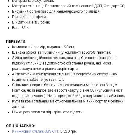
Матеріал каркасу: Метал;
Матеріал стільниці: Багатошаровий ламінований ДСП, Стандарт Є0;
Висувний органайзер для канцелярського приладдя;
Гачки для портфеля;
Вік дитини: від 5 років;
Вага: 35 кг.
ПЕРЕВАГИ:
Компактний розмір, ширина – 90 см;
Швидка збірка за 10 хвилин (у комплекті всього 8 гвинтів);
Зміна висоти здійснюється завдяки ослабленню фіксаторів та
підйому стільниці за допомогою обертання ручки, яка може
розташовуватись з різних сторін парти;
Антизатискна конструкція стільниці з покроковим опусканням,
плавність забезпечує газ-ліфт;
Стільниця покрита безпечним нетоксичним матеріалом бренду
Formica, який відповідає євростандарту рівня Є0 (нульовий вміст
шкідливих речовин). Не вигоряє, стійкий до подряпин та займання;
Кути та край стільниці мають спеціальний м'який борт для безпеки
дитини;
Ніжки регулюються під нерівністю підлоги.
ОПЦІОНАЛЬНО:
Книжковий стелаж SBS-611
: 5 520 грн.