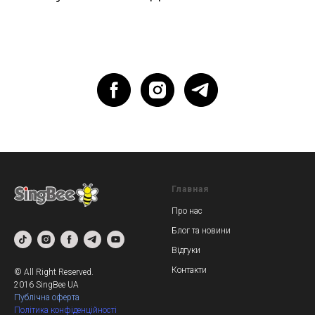
Главная
Про нас
Блог та новини
Відгуки
Контакт
и
© All Right Reserved.
2016 SingBee UА
Публічна оферта
Пол
ітика конфіденційності