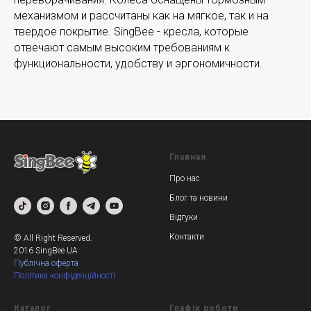
механизмом и рассчитаны как на мягкое, так и на
твердое покрытие. SingBee - кресла, которые
отвечают самым высоким требованиям к
функциональности, удобству и эргономичности.
Главная
Про нас
Блог та новини
Відгуки
Контакт
и
© All Right Reserved.
2016 SingBee UА
Публічна оферта
Пол
ітика конфіденційності
Каталог
Графік роботи